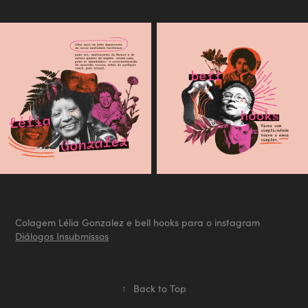
Colagem
Lélia Gonzalez
e
bell hooks
para o instagram
Diálogos Insubmissos
↑
Back to Top