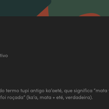
tivo
do termo tupi antigo ka’aeté, que significa
“mata 
oi roçada” (ka’a, mata + eté, verdadeira).