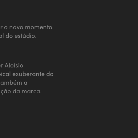
ar o novo momento
l do estúdio.
r Aloísio
ical exuberante do
e também a
icação da marca.