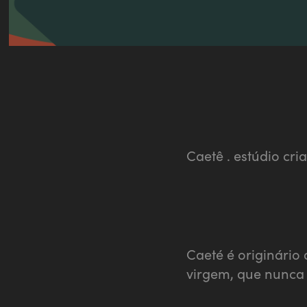
Caetê .
estúdio cria
Caeté é originário 
virgem, que nunca f