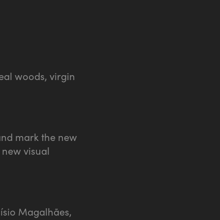
eal woods, virgin
 and mark the new
 new visual
oísio Magalhães,